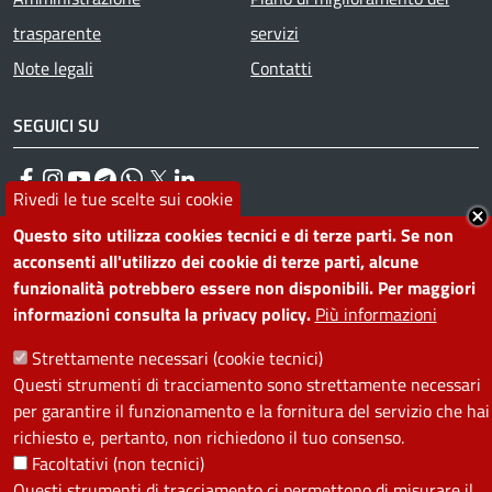
trasparente
servizi
Note legali
Contatti
SEGUICI SU
Facebook
Instagram
YouTube
Telegram
WhatsApp
Twitter
Linkedin
Rivedi le tue scelte sui cookie
Questo sito utilizza cookies tecnici e di terze parti. Se non
PRIVACY
acconsenti all'utilizzo dei cookie di terze parti, alcune
funzionalità potrebbero essere non disponibili. Per maggiori
Useful links section
La Privacy nel Comune
informazioni consulta la privacy policy.
Più informazioni
PRIVACY
Strettamente necessari (cookie tecnici)
Questi strumenti di tracciamento sono strettamente necessari
per garantire il funzionamento e la fornitura del servizio che hai
richiesto e, pertanto, non richiedono il tuo consenso.
Facoltativi (non tecnici)
Questi strumenti di tracciamento ci permettono di misurare il