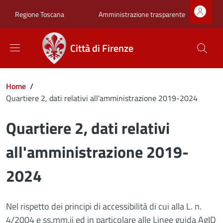
Salta al contenuto principale
Skip to footer content
Zona superiore sot
Amministrazione trasparente
Regione Toscana
Città di Firenze
Briciole di pane
Home
/
Quartiere 2, dati relativi all'amministrazione 2019-2024
Quartiere 2, dati relativi
all'amministrazione 2019-
2024
Nel rispetto dei principi di accessibilità di cui alla L. n.
4/2004 e ss.mm.ii ed in particolare alle Linee guida AgID