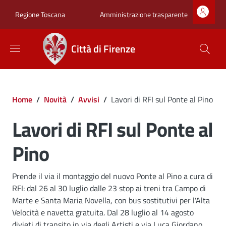
Salta al contenuto principale
Skip to footer content
Zona superiore sot
Amministrazione trasparente
Regione Toscana
Città di Firenze
Briciole di pane
Home
/
Novità
/
Avvisi
/
Lavori di RFI sul Ponte al Pino
Lavori di RFI sul Ponte al
Pino
Dettagli
Descrizione breve
Prende il via il montaggio del nuovo Ponte al Pino a cura di
RFI: dal 26 al 30 luglio dalle 23 stop ai treni tra Campo di
Marte e Santa Maria Novella, con bus sostitutivi per l'Alta
Velocità e navetta gratuita. Dal 28 luglio al 14 agosto
divieti di transito in via degli Artisti e via Luca Giordano