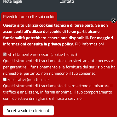
Note legali
Contatti
SEGUICI SU
Rivedi le tue scelte sui cookie
Questo sito utilizza cookies tecnici e di terze parti. Se non
Facebook
Instagram
YouTube
Telegram
WhatsApp
Twitter
Linkedin
acconsenti all'utilizzo dei cookie di terze parti, alcune
funzionalità potrebbero essere non disponibili. Per maggiori
informazioni consulta la privacy policy.
Più informazioni
PRIVACY
Strettamente necessari (cookie tecnici)
Useful links section
La Privacy nel Comune
Questi strumenti di tracciamento sono strettamente necessari
PRIVACY
per garantire il funzionamento e la fornitura del servizio che hai
richiesto e, pertanto, non richiedono il tuo consenso.
Facoltativi (non tecnici)
Questi strumenti di tracciamento ci permettono di misurare il
traffico e analizzare, in forma anonima, il tuo comportamento
con l'obiettivo di migliorare il nostro servizio.
Accetta solo i selezionati