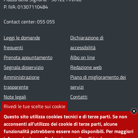
P. IVA: 01307110484
Contact center: 055 055
Footer menu
Leggi le domande
Dichiarazione di
frequenti
accessibilità
Prenota appuntamento
Albo on line
Segnala disservizio
Redazione web
Amministrazione
Piano di miglioramento dei
trasparente
servizi
Note legali
Contatti
Rivedi le tue scelte sui cookie
SEGUICI SU
Questo sito utilizza cookies tecnici e di terze parti. Se non
acconsenti all'utilizzo dei cookie di terze parti, alcune
Facebook
Instagram
YouTube
Telegram
WhatsApp
Twitter
Linkedin
funzionalità potrebbero essere non disponibili. Per maggiori