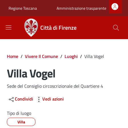
Salta al contenuto principale
Skip to footer content
Zona superiore sot
Amministrazione trasparente
Regione Toscana
Città di Firenze
Briciole di pane
Home
/
Vivere Il Comune
/
Luoghi
/
Villa Vogel
Villa Vogel
Dettagli
Sede del Consiglio circoscrizionale del Quartiere 4
Condividi
Vedi azioni
Tipo di luogo
Villa