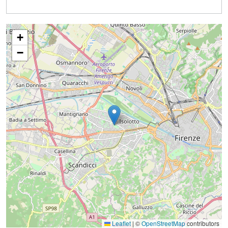
+
−
Leaflet
|
©
OpenStreetMap
contributors