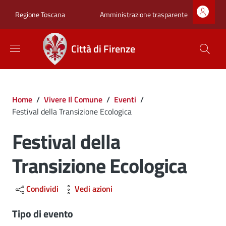
Salta al contenuto principale
Skip to footer content
Zona superiore sot
Amministrazione trasparente
Regione Toscana
Città di Firenze
Briciole di pane
Home
/
Vivere Il Comune
/
Eventi
/
Festival della Transizione Ecologica
Festival della
Transizione Ecologica
Condividi
Vedi azioni
Tipo di evento