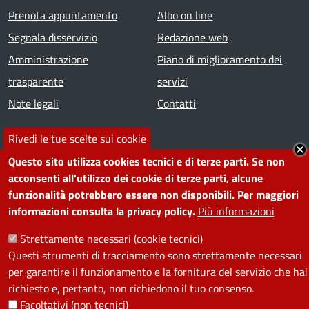
Prenota appuntamento
Albo on line
Segnala disservizio
Redazione web
Amministrazione
Piano di miglioramento dei
trasparente
servizi
Note legali
Contatti
Rivedi le tue scelte sui cookie
SEGUICI SU
Questo sito utilizza cookies tecnici e di terze parti. Se non
Facebook
Instagram
YouTube
Telegram
WhatsApp
Twitter
Linkedin
acconsenti all'utilizzo dei cookie di terze parti, alcune
funzionalità potrebbero essere non disponibili. Per maggiori
informazioni consulta la privacy policy.
Più informazioni
PRIVACY
Strettamente necessari (cookie tecnici)
Useful links section
Questi strumenti di tracciamento sono strettamente necessari
La Privacy nel Comune
per garantire il funzionamento e la fornitura del servizio che hai
PRIVACY
richiesto e, pertanto, non richiedono il tuo consenso.
Facoltativi (non tecnici)