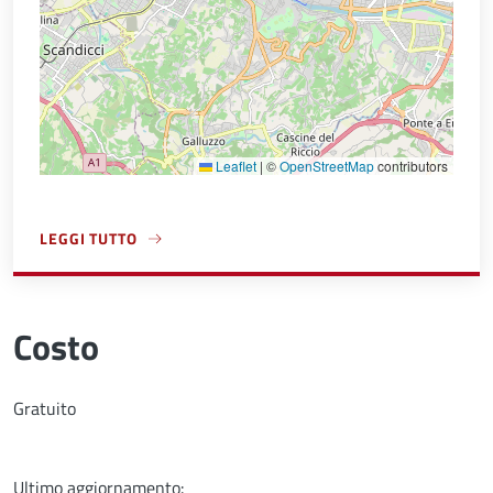
Leaflet
|
©
OpenStreetMap
contributors
LEGGI TUTTO
A PROPOSITO DI DIREZIONE AMBIENTE
Costo
Gratuito
Ultimo aggiornamento: