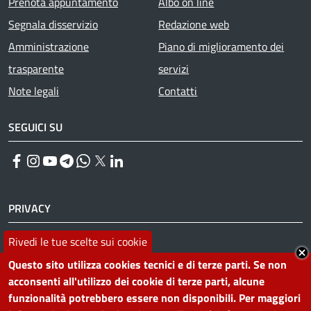
Prenota appuntamento
Albo on line
Segnala disservizio
Redazione web
Amministrazione
Piano di miglioramento dei
trasparente
servizi
Note legali
Contatti
SEGUICI SU
Facebook
Instagram
YouTube
Telegram
WhatsApp
Twitter
Linkedin
PRIVACY
Useful links section
Rivedi le tue scelte sui cookie
La Privacy nel Comune
PRIVACY
Questo sito utilizza cookies tecnici e di terze parti. Se non
acconsenti all'utilizzo dei cookie di terze parti, alcune
funzionalità potrebbero essere non disponibili. Per maggiori