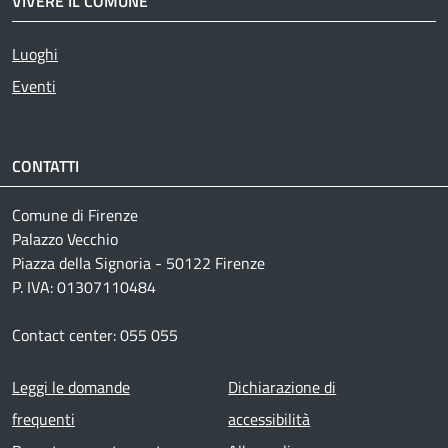
VIVERE IL COMUNE
Luoghi
Eventi
CONTATTI
Comune di Firenze
Palazzo Vecchio
Piazza della Signoria - 50122 Firenze
P. IVA: 01307110484
Contact center: 055 055
Footer menu
Leggi le domande
Dichiarazione di
frequenti
accessibilità