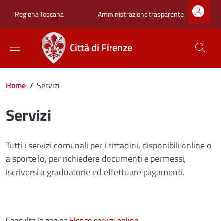
Salta al contenuto principale
Skip to footer content
Zona superiore sot
Amministrazione trasparente
Regione Toscana
Città di Firenze
Briciole di pane
Home
/
Servizi
Servizi
Tutti i servizi comunali per i cittadini, disponibili online o
a sportello, per richiedere documenti e permessi,
iscriversi a graduatorie ed effettuare pagamenti.
Consulta la pagina
Elenco servizi online