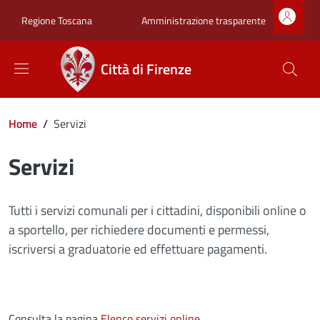
Salta al contenuto principale
Skip to footer content
Zona superiore sot
Amministrazione trasparente
Regione Toscana
Città di Firenze
Briciole di pane
Home
/
Servizi
Servizi
Tutti i servizi comunali per i cittadini, disponibili online o
a sportello, per richiedere documenti e permessi,
iscriversi a graduatorie ed effettuare pagamenti.
Consulta la pagina
Elenco servizi online