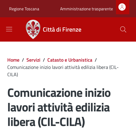
Salta al contenuto principale
Skip to footer content
Zona superiore sot
Amministrazione trasparente
Regione Toscana
Città di Firenze
Briciole di pane
Home
/
Servizi
/
Catasto e Urbanistica
/
Comunicazione inizio lavori attività edilizia libera (CIL-
CILA)
Comunicazione inizio
lavori attività edilizia
libera (CIL-CILA)