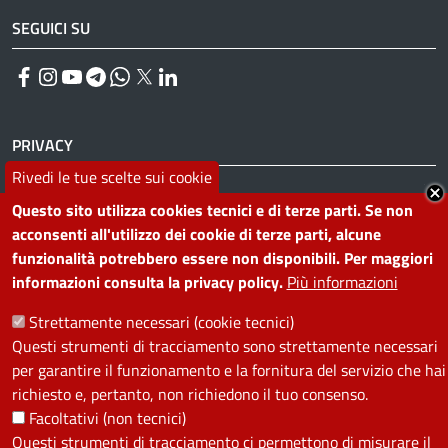
SEGUICI SU
Facebook
Instagram
YouTube
Telegram
WhatsApp
Twitter
Linkedin
PRIVACY
Rivedi le tue scelte sui cookie
Useful links section
La Privacy nel Comune
Questo sito utilizza cookies tecnici e di terze parti. Se non
PRIVACY
acconsenti all'utilizzo dei cookie di terze parti, alcune
funzionalità potrebbero essere non disponibili. Per maggiori
informazioni consulta la privacy policy.
Più informazioni
Strettamente necessari (cookie tecnici)
Questi strumenti di tracciamento sono strettamente necessari
per garantire il funzionamento e la fornitura del servizio che hai
richiesto e, pertanto, non richiedono il tuo consenso.
Facoltativi (non tecnici)
Questi strumenti di tracciamento ci permettono di misurare il