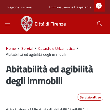
Salta al contenuto principale
Skip to footer content
Zona superiore sot
Amministrazione trasparente
Regione Toscana
Città di Firenze
Briciole di pane
Home
/
Servizi
/
Catasto e Urbanistica
/
Abitabilità ed agibilità degli immobili
Abitabilità ed agibilità
degli immobili
Servizio attivo
Attestazione obbligatoria di abitabilità/agibilità da