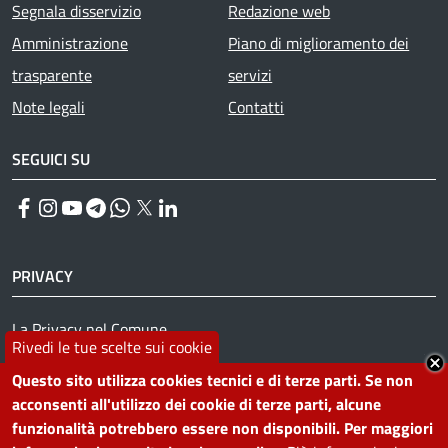
Segnala disservizio
Redazione web
Amministrazione
Piano di miglioramento dei
trasparente
servizi
Note legali
Contatti
SEGUICI SU
Facebook
Instagram
YouTube
Telegram
WhatsApp
Twitter
Linkedin
PRIVACY
Useful links section
La Privacy nel Comune
Rivedi le tue scelte sui cookie
PRIVACY
Questo sito utilizza cookies tecnici e di terze parti. Se non
acconsenti all'utilizzo dei cookie di terze parti, alcune
funzionalità potrebbero essere non disponibili. Per maggiori