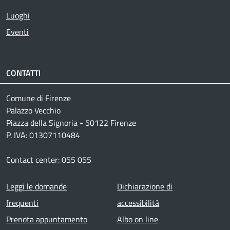
Luoghi
Eventi
CONTATTI
Comune di Firenze
Palazzo Vecchio
Piazza della Signoria - 50122 Firenze
P. IVA: 01307110484
Contact center: 055 055
Footer menu
Leggi le domande
Dichiarazione di
frequenti
accessibilità
Prenota appuntamento
Albo on line