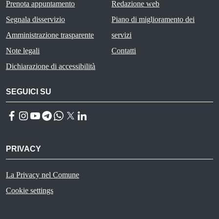
Prenota appuntamento
Redazione web
Segnala disservizio
Piano di miglioramento dei
Amministrazione trasparente
servizi
Note legali
Contatti
Dichiarazione di accessibilità
SEGUICI SU
Facebook
Instagram
YouTube
Telegram
WhatsApp
Twitter
Linkedin
PRIVACY
Useful links section
La Privacy nel Comune
PRIVACY