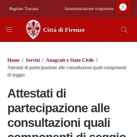
Salta al contenuto principale
Skip to footer content
Zona superiore 
Amministrazione trasparente
Regione Toscana
Città di Firenze
Briciole di pane
Home
/
Servizi
/
Anagrafe e Stato Civile
/
Attestati di partecipazione alle consultazioni quali componenti
di seggio
Attestati di
partecipazione alle
consultazioni quali