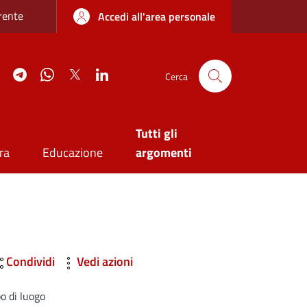
re sottile
rente
Accedi all'area personale
agram
YouTube
Telegram
WhatsApp
Twitter
Linkedin
Cerca
Tutti gli
ra
Educazione
argomenti
Condividi
Vedi azioni
po di luogo