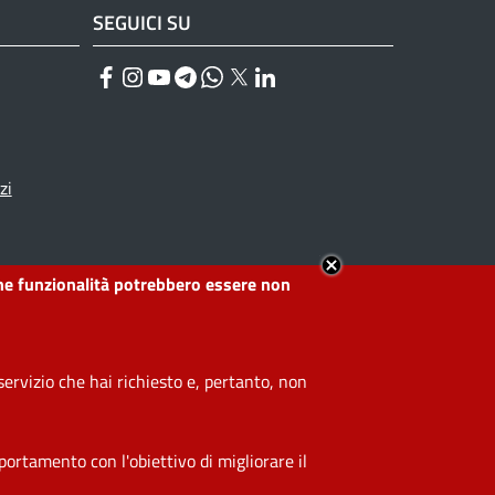
SEGUICI SU
Facebook
Instagram
YouTube
Telegram
WhatsApp
Twitter
Linkedin
zi
lcune funzionalità potrebbero essere non
ervizio che hai richiesto e, pertanto, non
ortamento con l'obiettivo di migliorare il