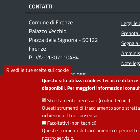
CONTATTI
Foo
Comune di Firenze
Leggi le
Palazzo Vecchio
Prenota
Piazza della Signoria - 50122
Segnala 
Firenze
Amminist
P. IVA: 01307110484
Note lega
Rivedi le tue scelte sui cookie
Contact center: 055 055
Questo sito utilizza cookies tecnici e di terze
disponibili. Per maggiori informazioni consult
PRIVACY
Strettamente necessari (cookie tecnici)
Questi strumenti di tracciamento sono strettam
Useful links section
richiedono il tuo consenso.
La Privacy nel Comune
Facoltativi (non tecnici)
PRIVACY
Questi strumenti di tracciamento ci permettono 
nostro servizio.