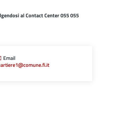
lgendosi al Contact Center 055 055
Email
artiere1@comune.fi.it