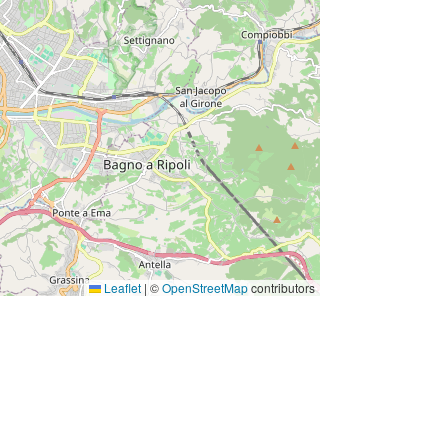
Leaflet
|
©
OpenStreetMap
contributors