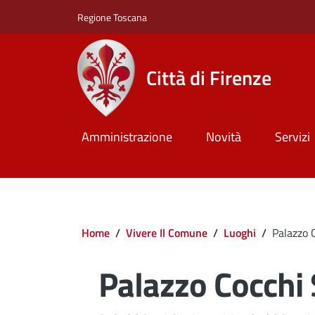
Salta al contenuto principale
Skip to footer content
Regione Toscana
Città di Firenze
Amministrazione
Novità
Servizi
Briciole di pane
Home
/
Vivere Il Comune
/
Luoghi
/
Palazzo C
Palazzo Cocchi 