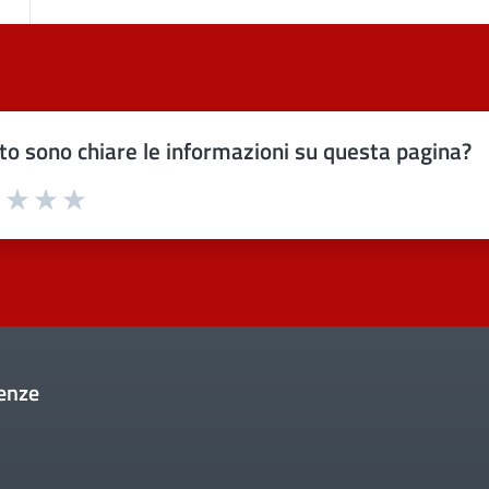
o sono chiare le informazioni su questa pagina?
uta 1 stelle su 5
Valuta 2 stelle su 5
Valuta 3 stelle su 5
Valuta 4 stelle su 5
Valuta 5 stelle su 5
enze