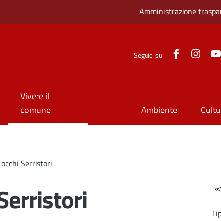
Zona superio
Amministrazione traspa
Facebook
Inst
Seguici su
Vivere il
comune
Ambiente
Cultu
occhi Serristori
Serristori
Ti