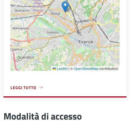
Leaflet
|
©
OpenStreetMap
contributors
LEGGI TUTTO
A PROPOSITO DI ELETTORALE, LEVA E A.I.R.E.
Modalità di accesso