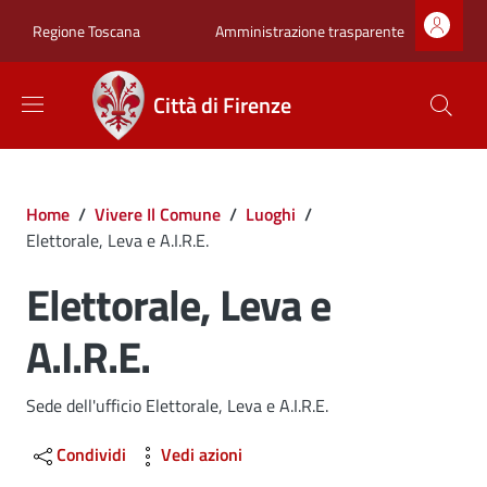
Salta al contenuto principale
Skip to footer content
Zona superiore sot
Amministrazione trasparente
Regione Toscana
Città di Firenze
Briciole di pane
Home
/
Vivere Il Comune
/
Luoghi
/
Elettorale, Leva e A.I.R.E.
Elettorale, Leva e
A.I.R.E.
Dettagli
Sede dell'ufficio Elettorale, Leva e A.I.R.E.
Condividi
Vedi azioni