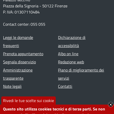
Piazza della Signoria - 50122 Firenze
P. IVA: 01307110484
Contact center: 055 055
Footer menu
Leggi le domande
Dichiarazione di
frequenti
accessibilità
Prenota appuntamento
Albo on line
Segnala disservizio
Redazione web
Amministrazione
Piano di miglioramento dei
trasparente
servizi
Note legali
Contatti
SEGUICI SU
Rivedi le tue scelte sui cookie
Questo sito utilizza cookies tecnici e di terze parti. Se non
Facebook
Instagram
YouTube
Telegram
WhatsApp
Twitter
Linkedin