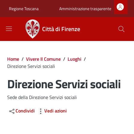
Salta al contenuto principale
Skip to footer content
Zona superiore sot
Amministrazione trasparente
Regione Toscana
Città di Firenze
Briciole di pane
Home
/
Vivere Il Comune
/
Luoghi
/
Direzione Servizi sociali
Direzione Servizi sociali
Dettagli
Sede della Direzione Servizi sociali
Condividi
Vedi azioni