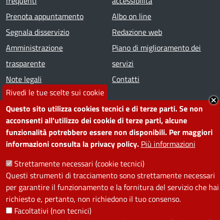
frequenti
accessibilità
Prenota appuntamento
Albo on line
Segnala disservizio
Redazione web
Amministrazione
Piano di miglioramento dei
trasparente
servizi
Note legali
Contatti
Rivedi le tue scelte sui cookie
SEGUICI SU
Questo sito utilizza cookies tecnici e di terze parti. Se non
acconsenti all'utilizzo dei cookie di terze parti, alcune
Facebook
Instagram
YouTube
Telegram
WhatsApp
Twitter
Linkedin
funzionalità potrebbero essere non disponibili. Per maggiori
informazioni consulta la privacy policy.
Più informazioni
PRIVACY
Strettamente necessari (cookie tecnici)
Questi strumenti di tracciamento sono strettamente necessari
Useful links section
per garantire il funzionamento e la fornitura del servizio che hai
La Privacy nel Comune
richiesto e, pertanto, non richiedono il tuo consenso.
PRIVACY
Facoltativi (non tecnici)