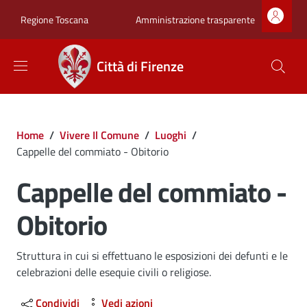
Salta al contenuto principale
Skip to footer content
Zona superiore sot
Amministrazione trasparente
Regione Toscana
Città di Firenze
Briciole di pane
Home
/
Vivere Il Comune
/
Luoghi
/
Cappelle del commiato - Obitorio
Cappelle del commiato -
Obitorio
Dettagli
Struttura in cui si effettuano le esposizioni dei defunti e le
celebrazioni delle esequie civili o religiose.
Condividi
Vedi azioni