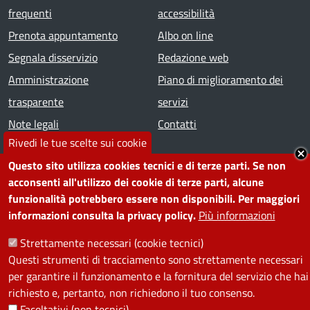
frequenti
accessibilità
Prenota appuntamento
Albo on line
Segnala disservizio
Redazione web
Amministrazione
Piano di miglioramento dei
trasparente
servizi
Note legali
Contatti
Rivedi le tue scelte sui cookie
SEGUICI SU
Questo sito utilizza cookies tecnici e di terze parti. Se non
acconsenti all'utilizzo dei cookie di terze parti, alcune
Facebook
Instagram
YouTube
Telegram
WhatsApp
Twitter
Linkedin
funzionalità potrebbero essere non disponibili. Per maggiori
informazioni consulta la privacy policy.
Più informazioni
PRIVACY
Strettamente necessari (cookie tecnici)
Questi strumenti di tracciamento sono strettamente necessari
Useful links section
per garantire il funzionamento e la fornitura del servizio che hai
La Privacy nel Comune
richiesto e, pertanto, non richiedono il tuo consenso.
PRIVACY
Facoltativi (non tecnici)