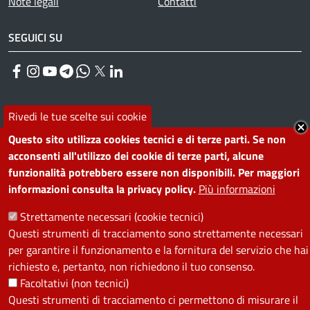
Note legali
Contatti
SEGUICI SU
Facebook
Instagram
YouTube
Telegram
WhatsApp
Twitter
Linkedin
Rivedi le tue scelte sui cookie
PRIVACY
Questo sito utilizza cookies tecnici e di terze parti. Se non
Useful links section
La Privacy nel Comune
acconsenti all'utilizzo dei cookie di terze parti, alcune
funzionalità potrebbero essere non disponibili. Per maggiori
PRIVACY
informazioni consulta la privacy policy.
Più informazioni
Strettamente necessari (cookie tecnici)
Questi strumenti di tracciamento sono strettamente necessari
per garantire il funzionamento e la fornitura del servizio che hai
richiesto e, pertanto, non richiedono il tuo consenso.
Facoltativi (non tecnici)
Questi strumenti di tracciamento ci permettono di misurare il