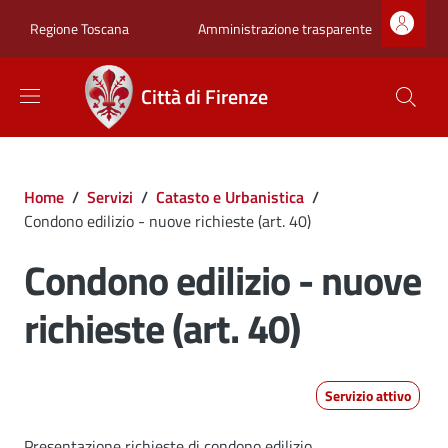
Salta al contenuto principale
Skip to footer content
Zona superiore sot
Amministrazione trasparente
Regione Toscana
Città di Firenze
Briciole di pane
Home
/
Servizi
/
Catasto e Urbanistica
/
Condono edilizio - nuove richieste (art. 40)
Condono edilizio - nuove
richieste (art. 40)
Servizio attivo
Presentazione richieste di condono edilizio.