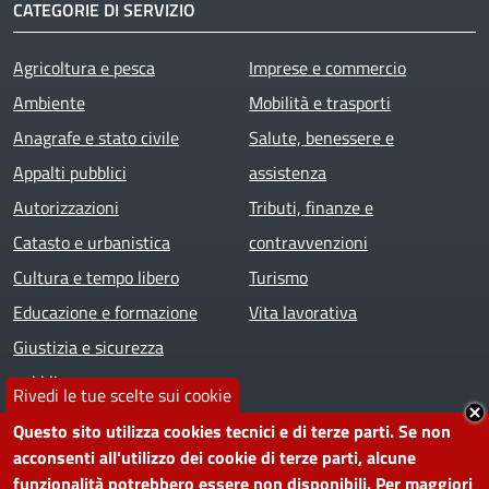
CATEGORIE DI SERVIZIO
Agricoltura e pesca
Imprese e commercio
Ambiente
Mobilità e trasporti
Anagrafe e stato civile
Salute, benessere e
Appalti pubblici
assistenza
Autorizzazioni
Tributi, finanze e
Catasto e urbanistica
contravvenzioni
Cultura e tempo libero
Turismo
Educazione e formazione
Vita lavorativa
Giustizia e sicurezza
pubblica
Rivedi le tue scelte sui cookie
Questo sito utilizza cookies tecnici e di terze parti. Se non
VIVERE IL COMUNE
acconsenti all'utilizzo dei cookie di terze parti, alcune
funzionalità potrebbero essere non disponibili. Per maggiori