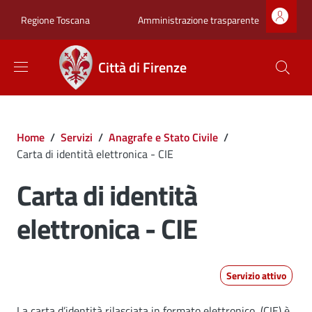
Salta al contenuto principale
Skip to footer content
Zona superiore sot
Amministrazione trasparente
Regione Toscana
Città di Firenze
Briciole di pane
Home
/
Servizi
/
Anagrafe e Stato Civile
/
Carta di identità elettronica - CIE
Carta di identità
elettronica - CIE
Servizio attivo
La carta d’identità rilasciata in formato elettronico (CIE) è