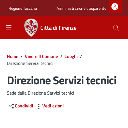
Salta al contenuto principale
Skip to footer content
Zona superiore sot
Amministrazione trasparente
Regione Toscana
Città di Firenze
Briciole di pane
Home
/
Vivere Il Comune
/
Luoghi
/
Direzione Servizi tecnici
Direzione Servizi tecnici
Dettagli
Sede della Direzione Servizi tecnici
Condividi
Vedi azioni