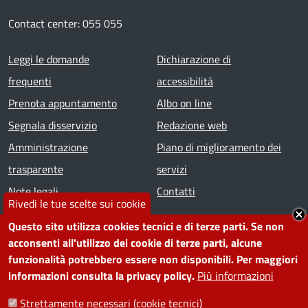
Contact center: 055 055
Footer menu
Leggi le domande
Dichiarazione di
frequenti
accessibilità
Prenota appuntamento
Albo on line
Segnala disservizio
Redazione web
Amministrazione
Piano di miglioramento dei
trasparente
servizi
Note legali
Contatti
Rivedi le tue scelte sui cookie
Questo sito utilizza cookies tecnici e di terze parti. Se non
SEGUICI SU
acconsenti all'utilizzo dei cookie di terze parti, alcune
funzionalità potrebbero essere non disponibili. Per maggiori
Facebook
Instagram
YouTube
Telegram
WhatsApp
Twitter
Linkedin
informazioni consulta la privacy policy.
Più informazioni
Strettamente necessari (cookie tecnici)
PRIVACY