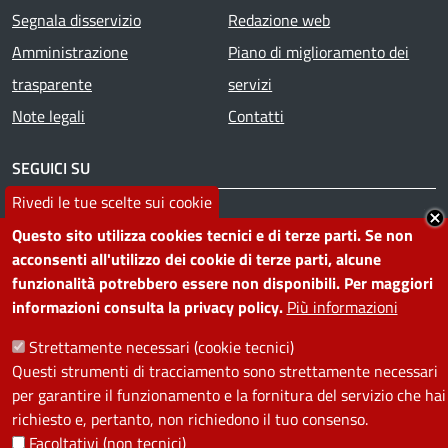
Segnala disservizio
Redazione web
Amministrazione
Piano di miglioramento dei
trasparente
servizi
Note legali
Contatti
SEGUICI SU
Rivedi le tue scelte sui cookie
Facebook
Instagram
YouTube
Telegram
WhatsApp
Twitter
Linkedin
Questo sito utilizza cookies tecnici e di terze parti. Se non
acconsenti all'utilizzo dei cookie di terze parti, alcune
funzionalità potrebbero essere non disponibili. Per maggiori
PRIVACY
informazioni consulta la privacy policy.
Più informazioni
Useful links section
La Privacy nel Comune
Strettamente necessari (cookie tecnici)
PRIVACY
Questi strumenti di tracciamento sono strettamente necessari
per garantire il funzionamento e la fornitura del servizio che hai
richiesto e, pertanto, non richiedono il tuo consenso.
Facoltativi (non tecnici)