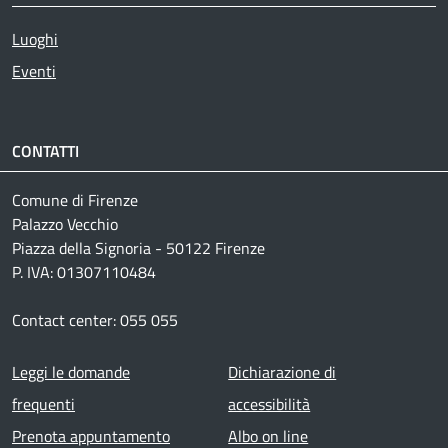
Luoghi
Eventi
CONTATTI
Comune di Firenze
Palazzo Vecchio
Piazza della Signoria - 50122 Firenze
P. IVA: 01307110484
Contact center: 055 055
Footer menu
Leggi le domande
Dichiarazione di
frequenti
accessibilità
Prenota appuntamento
Albo on line