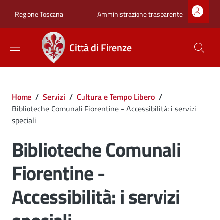
Salta al contenuto principale
Skip to footer content
Zona superiore sot
Amministrazione trasparente
Regione Toscana
Città di Firenze
Briciole di pane
Home
/
Servizi
/
Cultura e Tempo Libero
/
Biblioteche Comunali Fiorentine - Accessibilità: i servizi
speciali
Biblioteche Comunali
Fiorentine -
Accessibilità: i servizi