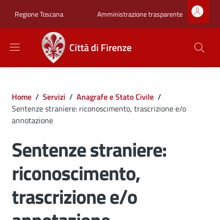
Salta al contenuto principale
Skip to footer content
Zona superiore sot
Amministrazione trasparente
Regione Toscana
Città di Firenze
Briciole di pane
Home
/
Servizi
/
Anagrafe e Stato Civile
/
Sentenze straniere: riconoscimento, trascrizione e/o
annotazione
Sentenze straniere:
riconoscimento,
trascrizione e/o