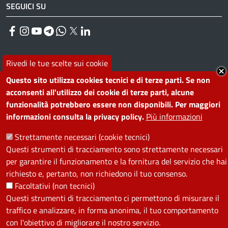
SEGUICI SU
Facebook
Instagram
YouTube
Telegram
WhatsApp
Twitter
Linkedin
Rivedi le tue scelte sui cookie
PRIVACY
Questo sito utilizza cookies tecnici e di terze parti. Se non
Useful links section
acconsenti all'utilizzo dei cookie di terze parti, alcune
La Privacy nel Comune
funzionalità potrebbero essere non disponibili. Per maggiori
PRIVACY
informazioni consulta la privacy policy.
Più informazioni
Strettamente necessari (cookie tecnici)
Questi strumenti di tracciamento sono strettamente necessari
per garantire il funzionamento e la fornitura del servizio che hai
richiesto e, pertanto, non richiedono il tuo consenso.
Facoltativi (non tecnici)
Questi strumenti di tracciamento ci permettono di misurare il
traffico e analizzare, in forma anonima, il tuo comportamento
con l'obiettivo di migliorare il nostro servizio.