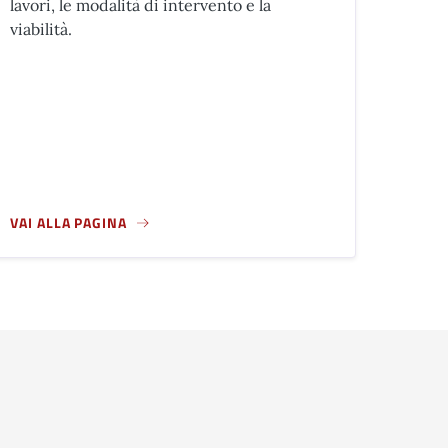
lavori, le modalità di intervento e la
viabilità.
VAI ALLA PAGINA
DELLE ATTIVITÀ STORICHE E COMMERCIALI: DOMANDE DAL 10 AG
A PROPOSITO DI CANTIERI IN CORSO E IN FASE DI AVVIO