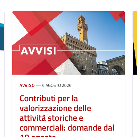
AVVISO
6 AGOSTO 2026
Contributi per la
valorizzazione delle
attività storiche e
commerciali: domande dal