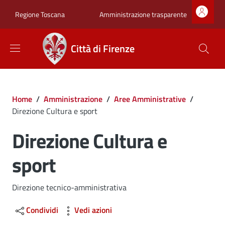
Salta al contenuto principale
Skip to footer content
Zona superiore sot
Amministrazione trasparente
Regione Toscana
Città di Firenze
Briciole di pane
Home
/
Amministrazione
/
Aree Amministrative
/
Direzione Cultura e sport
Direzione Cultura e
sport
Dettagli
Direzione tecnico-amministrativa
Condividi
Vedi azioni