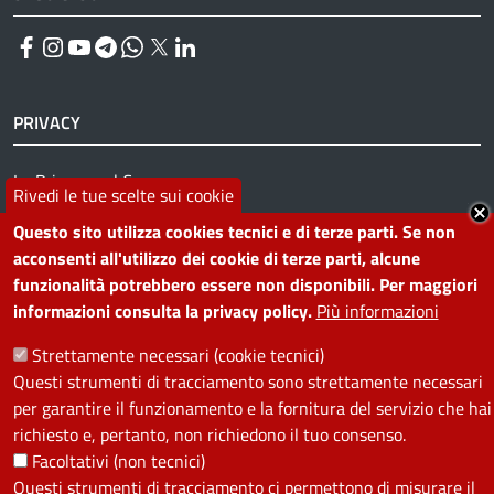
Facebook
Instagram
YouTube
Telegram
WhatsApp
Twitter
Linkedin
PRIVACY
Useful links section
La Privacy nel Comune
Rivedi le tue scelte sui cookie
PRIVACY
Questo sito utilizza cookies tecnici e di terze parti. Se non
acconsenti all'utilizzo dei cookie di terze parti, alcune
funzionalità potrebbero essere non disponibili. Per maggiori
informazioni consulta la privacy policy.
Più informazioni
Strettamente necessari (cookie tecnici)
Questi strumenti di tracciamento sono strettamente necessari
per garantire il funzionamento e la fornitura del servizio che hai
richiesto e, pertanto, non richiedono il tuo consenso.
Facoltativi (non tecnici)
Questi strumenti di tracciamento ci permettono di misurare il