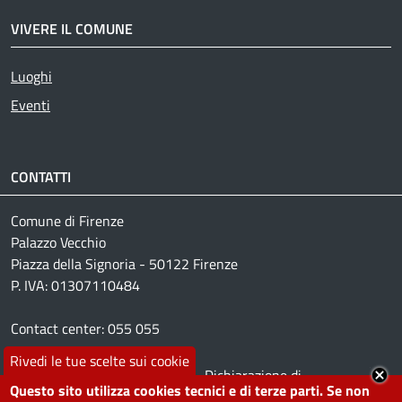
VIVERE IL COMUNE
Luoghi
Active
Eventi
CONTATTI
Comune di Firenze
Palazzo Vecchio
Piazza della Signoria - 50122 Firenze
P. IVA: 01307110484
Contact center: 055 055
Rivedi le tue scelte sui cookie
Footer menu
Leggi le domande
Dichiarazione di
Questo sito utilizza cookies tecnici e di terze parti. Se non