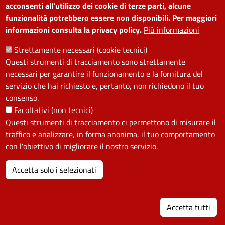
frequenti
accessibilità
acconsenti all'utilizzo dei cookie di terze parti, alcune
Prenota appuntamento
Albo on line
funzionalità potrebbero essere non disponibili. Per maggiori
informazioni consulta la privacy policy.
Più informazioni
Segnala disservizio
Redazione web
Amministrazione
Piano di miglioramento dei
Strettamente necessari (cookie tecnici)
Questi strumenti di tracciamento sono strettamente
trasparente
servizi
necessari per garantire il funzionamento e la fornitura del
Note legali
Contatti
servizio che hai richiesto e, pertanto, non richiedono il tuo
consenso.
SEGUICI SU
Facoltativi (non tecnici)
Questi strumenti di tracciamento ci permettono di misurare il
Facebook
Instagram
YouTube
Telegram
WhatsApp
Twitter
Linkedin
traffico e analizzare, in forma anonima, il tuo comportamento
con l'obiettivo di migliorare il nostro servizio.
PRIVACY
Accetta solo i selezionati
Useful links section
La Privacy nel Comune
I
PRIVACY
Accetta tutti