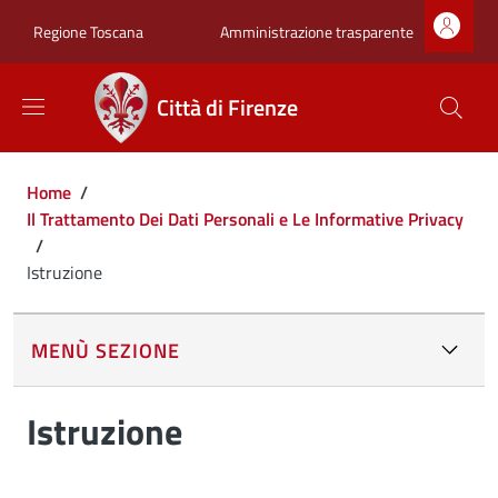
Salta al contenuto principale
Skip to footer content
Zona superiore sot
Amministrazione trasparente
Regione Toscana
Città di Firenze
Briciole di pane
Home
/
Il Trattamento Dei Dati Personali e Le Informative Privacy
/
Istruzione
MENÙ SEZIONE
Istruzione