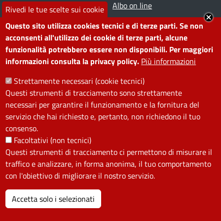
Prenota appuntamento
Albo on line
Rivedi le tue scelte sui cookie
Segnala disservizio
Redazione web
Questo sito utilizza cookies tecnici e di terze parti. Se non
Amministrazione
Piano di miglioramento dei
acconsenti all'utilizzo dei cookie di terze parti, alcune
funzionalità potrebbero essere non disponibili. Per maggiori
trasparente
servizi
informazioni consulta la privacy policy.
Più informazioni
Note legali
Contatti
Strettamente necessari (cookie tecnici)
Questi strumenti di tracciamento sono strettamente
SEGUICI SU
necessari per garantire il funzionamento e la fornitura del
servizio che hai richiesto e, pertanto, non richiedono il tuo
Facebook
Instagram
YouTube
Telegram
WhatsApp
Twitter
Linkedin
consenso.
Facoltativi (non tecnici)
Questi strumenti di tracciamento ci permettono di misurare il
PRIVACY
traffico e analizzare, in forma anonima, il tuo comportamento
Useful links section
con l'obiettivo di migliorare il nostro servizio.
La Privacy nel Comune
PRIVACY
Accetta solo i selezionati