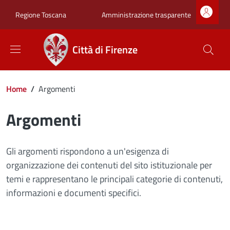
Salta al contenuto principale
Skip to footer content
Zona superiore sot
Amministrazione trasparente
Regione Toscana
Città di Firenze
Briciole di pane
Home
/
Argomenti
Argomenti
Gli argomenti rispondono a un'esigenza di
organizzazione dei contenuti del sito istituzionale per
temi e rappresentano le principali categorie di contenuti,
informazioni e documenti specifici.