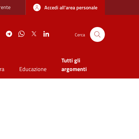
re sottile
rente
Accedi all'area personale
agram
YouTube
Telegram
WhatsApp
Twitter
Linkedin
Cerca
Tutti gli
ra
Educazione
argomenti