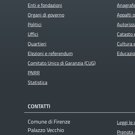
Enti e fondazioni
Anagrafe 
Organi di governo
Appalti p
Politici
Autorizz
Uffici
Catasto 
Quartieri
Cultura 
Elezioni e referendum
Educazio
Comitato Unico di Garanzia (CUG)
PNRR
Statistica
CONTATTI
Foo
Comune di Firenze
Leggi le
Palazzo Vecchio
Prenota