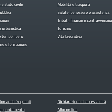
e stato civile
Mobilità e trasporti
ubblici
Salute, benessere e assistenza
azioni
Tributi, finanze e contravvenzio
e urbanistica
Turismo
e tempo libero
Vita lavorativa
ne e formazione
ter menu
 domande frequenti
Dichiarazione di accessibilità
 appuntamento
Albo on line