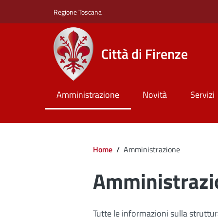
Salta al contenuto principale
Skip to footer content
Regione Toscana
Città di Firenze
Amministrazione
Novità
Servizi
Briciole di pan
Home
/
Amministrazione
Amministrazi
Tutte le informazioni sulla strutt