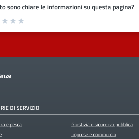
o sono chiare le informazioni su questa pagina?
uta 1 stelle su 5
Valuta 2 stelle su 5
Valuta 3 stelle su 5
Valuta 4 stelle su 5
Valuta 5 stelle su 5
enze
RIE DI SERVIZIO
ura e pesca
Giustizia e sicurezza pubblica
e
Imprese e commercio