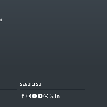
ni
SEGUICI SU
Facebook
Instagram
YouTube
Telegram
WhatsApp
Twitter
Linkedin