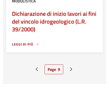
MODULISTICA
Dichiarazione di inizio lavori ai fini
del vincolo idrogeologico (L.R.
39/2000)
LEGGI DI PIÙ
LEGGI ANCORA RIGUARDO A: DICHIARAZIONE DI INIZIO LA
Page
9
Pagina precedente
Pagina attuale
Pagina successiva