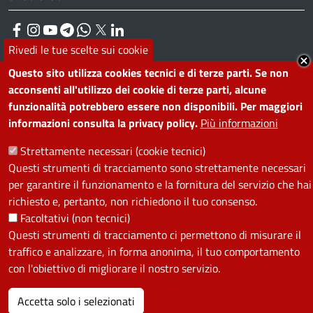
Facebook
Instagram
YouTube
Telegram
WhatsApp
Twitter
Linkedin
Rivedi le tue scelte sui cookie
Questo sito utilizza cookies tecnici e di terze parti. Se non
PRIVACY
acconsenti all'utilizzo dei cookie di terze parti, alcune
funzionalità potrebbero essere non disponibili. Per maggiori
Useful links section
La Privacy nel Comune
informazioni consulta la privacy policy.
Più informazioni
PRIVACY
Strettamente necessari (cookie tecnici)
Questi strumenti di tracciamento sono strettamente necessari
per garantire il funzionamento e la fornitura del servizio che hai
richiesto e, pertanto, non richiedono il tuo consenso.
Facoltativi (non tecnici)
Questi strumenti di tracciamento ci permettono di misurare il
traffico e analizzare, in forma anonima, il tuo comportamento
con l'obiettivo di migliorare il nostro servizio.
Accetta solo i selezionati