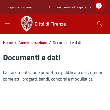
Salta al contenuto principale
Skip to footer content
Zona superiore sot
Amministrazione trasparente
Regione Toscana
Città di Firenze
Briciole di pane
Home
/
Amministrazione
/
Documenti e dati
Documenti e dati
La documentazione prodotta e pubblicata dal Comune
come atti, progetti, bandi, concorsi e modulistica.