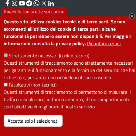
Facebook
Instagram
YouTube
Telegram
WhatsApp
Twitter
Linkedin
Rivedi le tue scelte sui cookie
Questo sito utilizza cookies tecnici e di terze parti. Se non
PRIVACY
acconsenti all'utilizzo dei cookie di terze parti, alcune
funzionalità potrebbero essere non disponibili. Per maggiori
Useful links section
La Privacy nel Comune
informazioni consulta la privacy policy.
Più informazioni
PRIVACY
Strettamente necessari (cookie tecnici)
Questi strumenti di tracciamento sono strettamente necessari
per garantire il funzionamento e la fornitura del servizio che hai
richiesto e, pertanto, non richiedono il tuo consenso.
Facoltativi (non tecnici)
Questi strumenti di tracciamento ci permettono di misurare il
traffico e analizzare, in forma anonima, il tuo comportamento
con l'obiettivo di migliorare il nostro servizio.
Accetta solo i selezionati