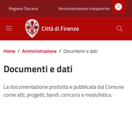
Salta al contenuto principale
Skip to footer content
Zona superiore sot
Amministrazione trasparente
Regione Toscana
Città di Firenze
Briciole di pane
Home
/
Amministrazione
/
Documenti e dati
Documenti e dati
La documentazione prodotta e pubblicata dal Comune
come atti, progetti, bandi, concorsi e modulistica.