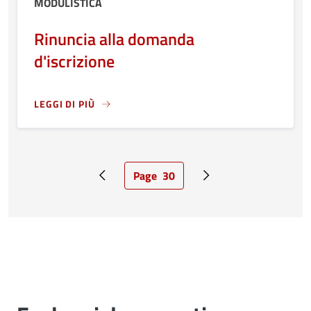
MODULISTICA
Rinuncia alla domanda
d'iscrizione
LEGGI DI PIÙ
LEGGI ANCORA RIGUARDO A: RINUNCIA ALLA DOMANDA D'
Page
30
Pagina precedente
Pagina attuale
Pagina successiva