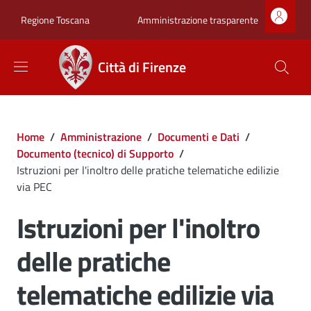
Salta al contenuto principale
Skip to footer content
Zona superiore sot
Amministrazione trasparente
Regione Toscana
Città di Firenze
Briciole di pane
Home
/
Amministrazione
/
Documenti e Dati
/
Documento (tecnico) di Supporto
/
Istruzioni per l'inoltro delle pratiche telematiche edilizie
via PEC
Istruzioni per l'inoltro
delle pratiche
telematiche edilizie via