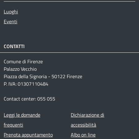
Luoghi
Eventi
CONTATTI
Comune di Firenze
Palazzo Vecchio
Piazza della Signoria - 50122 Firenze
P. IVA: 01307110484
Contact center: 055 055
Footer menu
Leggi le domande
Dichiarazione di
frequenti
accessibilità
Prenota appuntamento
Albo on line