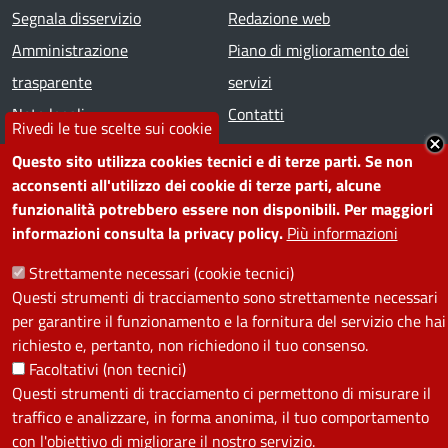
Segnala disservizio
Redazione web
Amministrazione
Piano di miglioramento dei
trasparente
servizi
Note legali
Contatti
Rivedi le tue scelte sui cookie
Questo sito utilizza cookies tecnici e di terze parti. Se non
SEGUICI SU
acconsenti all'utilizzo dei cookie di terze parti, alcune
funzionalità potrebbero essere non disponibili. Per maggiori
Facebook
Instagram
YouTube
Telegram
WhatsApp
Twitter
Linkedin
informazioni consulta la privacy policy.
Più informazioni
Strettamente necessari (cookie tecnici)
PRIVACY
Questi strumenti di tracciamento sono strettamente necessari
per garantire il funzionamento e la fornitura del servizio che hai
Useful links section
La Privacy nel Comune
richiesto e, pertanto, non richiedono il tuo consenso.
PRIVACY
Facoltativi (non tecnici)
Questi strumenti di tracciamento ci permettono di misurare il
traffico e analizzare, in forma anonima, il tuo comportamento
con l'obiettivo di migliorare il nostro servizio.