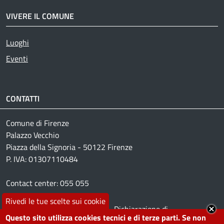
VIVERE IL COMUNE
Luoghi
Active
Eventi
CONTATTI
Comune di Firenze
Palazzo Vecchio
Piazza della Signoria - 50122 Firenze
P. IVA: 01307110484
Contact center: 055 055
Rivedi le tue scelte sui cookie
Footer menu
Leggi le domande
Dichiarazione di
Questo sito utilizza cookies tecnici e di terze parti. Se non