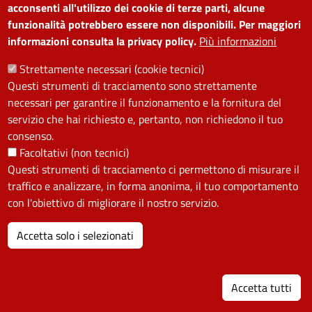
frequenti
accessibilità
acconsenti all'utilizzo dei cookie di terze parti, alcune
Prenota appuntamento
Albo on line
funzionalità potrebbero essere non disponibili. Per maggiori
informazioni consulta la privacy policy.
Più informazioni
Segnala disservizio
Redazione web
Amministrazione
Piano di miglioramento dei
Strettamente necessari (cookie tecnici)
Questi strumenti di tracciamento sono strettamente
trasparente
servizi
necessari per garantire il funzionamento e la fornitura del
Note legali
Contatti
servizio che hai richiesto e, pertanto, non richiedono il tuo
consenso.
SEGUICI SU
Facoltativi (non tecnici)
Questi strumenti di tracciamento ci permettono di misurare il
Facebook
Instagram
YouTube
Telegram
WhatsApp
Twitter
Linkedin
traffico e analizzare, in forma anonima, il tuo comportamento
con l'obiettivo di migliorare il nostro servizio.
PRIVACY
Accetta solo i selezionati
Useful links section
La Privacy nel Comune
I
PRIVACY
Accetta tutti