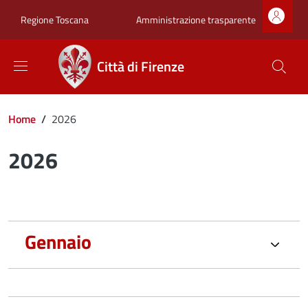
Salta al contenuto principale
Skip to footer content
Zona superiore sot
Amministrazione trasparente
Regione Toscana
Città di Firenze
Briciole di pane
Home
/
2026
2026
Gennaio