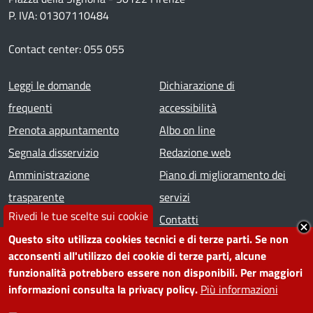
P. IVA: 01307110484
Contact center: 055 055
Footer menu
Leggi le domande
Dichiarazione di
frequenti
accessibilità
Prenota appuntamento
Albo on line
Segnala disservizio
Redazione web
Amministrazione
Piano di miglioramento dei
trasparente
servizi
Rivedi le tue scelte sui cookie
Note legali
Contatti
Questo sito utilizza cookies tecnici e di terze parti. Se non
acconsenti all'utilizzo dei cookie di terze parti, alcune
SEGUICI SU
funzionalità potrebbero essere non disponibili. Per maggiori
informazioni consulta la privacy policy.
Più informazioni
Facebook
Instagram
YouTube
Telegram
WhatsApp
Twitter
Linkedin